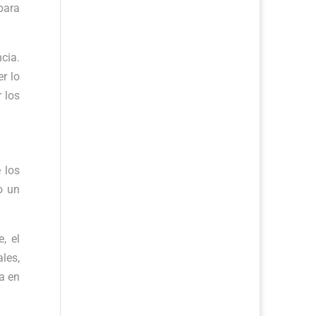
para
cia.
r lo
 los
 los
o un
, el
les,
a en