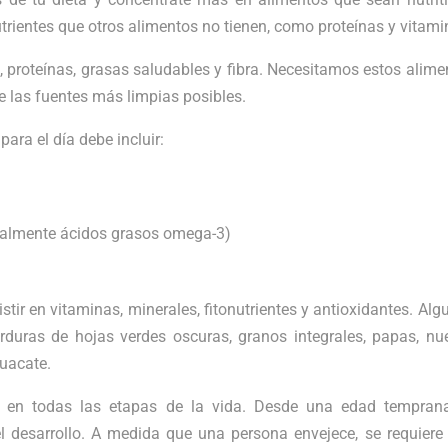
ientes que otros alimentos no tienen, como proteínas y vitami
, proteínas, grasas saludables y fibra. Necesitamos estos alime
e las fuentes más limpias posibles.
ara el día debe incluir:
ealmente ácidos grasos omega-3)
ir en vitaminas, minerales, fitonutrientes y antioxidantes. Alg
rduras de hojas verdes oscuras, granos integrales, papas, nu
guacate.
l en todas las etapas de la vida. Desde una edad temprana
 el desarrollo. A medida que una persona envejece, se requiere