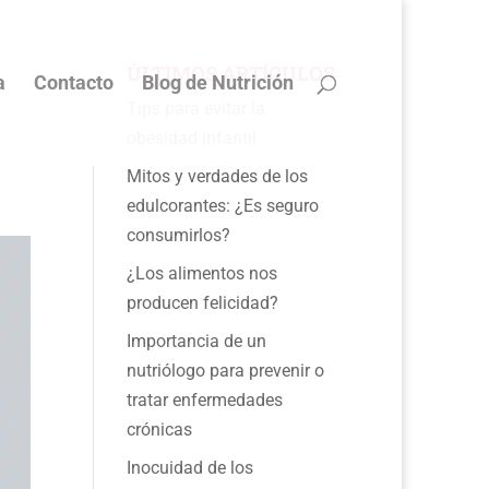
ÚLTIMOS ARTÍCULOS
a
Contacto
Blog de Nutrición
Tips para evitar la
obesidad infantil
Mitos y verdades de los
edulcorantes: ¿Es seguro
consumirlos?
¿Los alimentos nos
producen felicidad?
Importancia de un
nutriólogo para prevenir o
tratar enfermedades
crónicas
Inocuidad de los