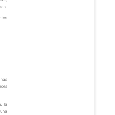
nas.
ntos
unas
eces
, la
 una