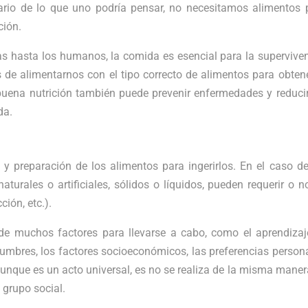
rario de lo que uno podría pensar, no necesitamos alimentos 
ción.
tas hasta los humanos, la comida es esencial para la superviven
 de alimentarnos con el tipo correcto de alimentos para obtene
uena nutrición también puede prevenir enfermedades y reducir
da.
 y preparación de los alimentos para ingerirlos. En el caso de
turales o artificiales, sólidos o líquidos, pueden requerir o n
ión, etc.).
e muchos factores para llevarse a cabo, como el aprendizaje
stumbres, los factores socioeconómicos, las preferencias persona
 aunque es un acto universal, es no se realiza de la misma maner
 grupo social.