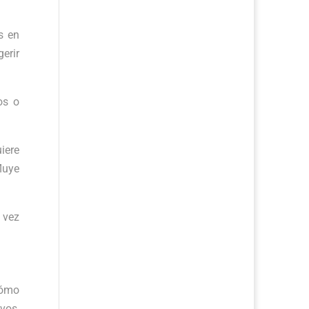
s en
erir
os o
iere
luye
a vez
cómo
vos,