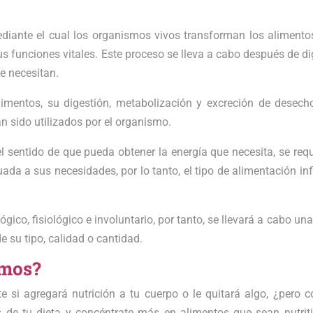
mediante el cual los organismos vivos transforman los alimento
s funciones vitales. Este proceso se lleva a cabo después de dig
e necesitan.
alimentos, su digestión, metabolización y excreción de desech
n sido utilizados por el organismo.
l sentido de que pueda obtener la energía que necesita, se requ
ada a sus necesidades, por lo tanto, el tipo de alimentación inf
gico, fisiológico e involuntario, por tanto, se llevará a cabo un
e su tipo, calidad o cantidad.
amos?
te si agregará nutrición a tu cuerpo o le quitará algo, ¿pero 
 de tu dieta y concéntrate más en alimentos que sean nutriti