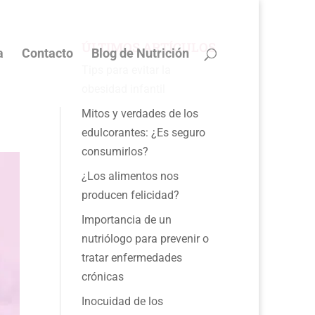
ÚLTIMOS ARTÍCULOS
a
Contacto
Blog de Nutrición
Tips para evitar la
obesidad infantil
Mitos y verdades de los
edulcorantes: ¿Es seguro
consumirlos?
¿Los alimentos nos
producen felicidad?
Importancia de un
nutriólogo para prevenir o
tratar enfermedades
crónicas
Inocuidad de los