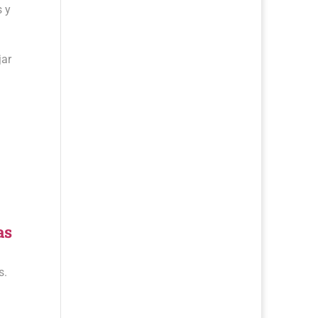
s y
jar
as
s.