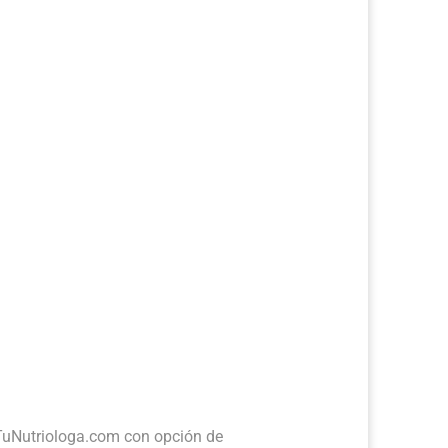
etes o promociones que estemos
iologa.com
 TuNutriologa.com con opción de