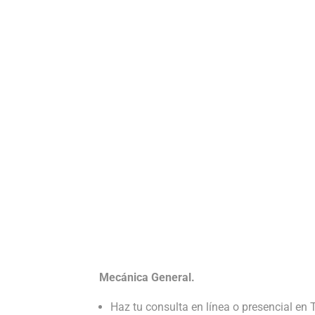
condiciones de paqu
ofreciendo en TuNutr
VER MÁS
Mecánica General.
Haz tu consulta en línea o presencial en