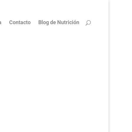
a
Contacto
Blog de Nutrición
os y
iones
s conocer los términos y