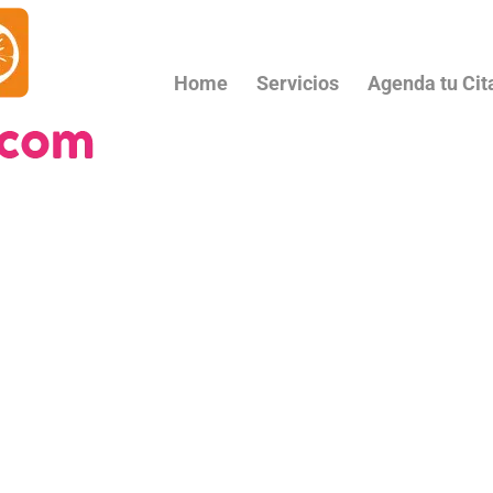
Home
Servicios
Agenda tu Cit
Términ
Condic
En esta página podrá